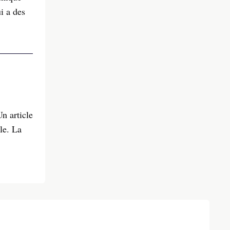
i a des
n article
le. La