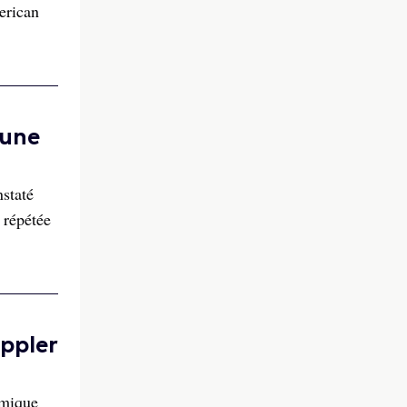
erican
 une
staté
 répétée
oppler
amique