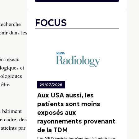
FOCUS
 Recherche
nir dans les
en réseau
logiques et
rologiques
 être
29/07/2026
Aux USA aussi, les
patients sont moins
u bâtiment
exposés aux
ce cadre, des
rayonnements provenant
atteints par
de la TDM
Les NRD américains n’ont pas été mis à jour