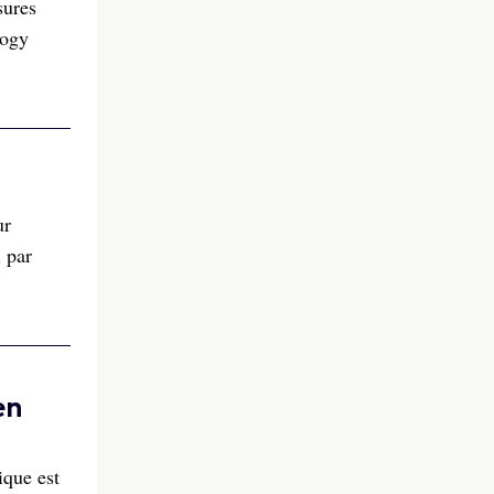
sures
logy
ur
l par
en
ique est