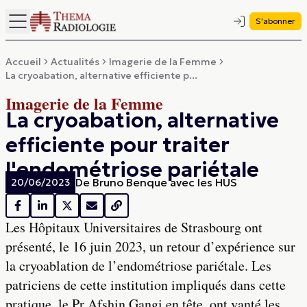
S'abonner
Accueil
Actualités
Imagerie de la Femme
La cryoabation, alternative efficiente p...
Imagerie de la Femme
La cryoabation, alternative
efficiente pour traiter
l'endométriose pariétale
De
Bruno Benque avec les HUS
20/06/2023
Les Hôpitaux Universitaires de Strasbourg ont
présenté, le 16 juin 2023, un retour d’expérience sur
la cryoablation de l’endométriose pariétale. Les
patriciens de cette institution impliqués dans cette
pratique, le Pr Afshin Gangi en tête, ont vanté les