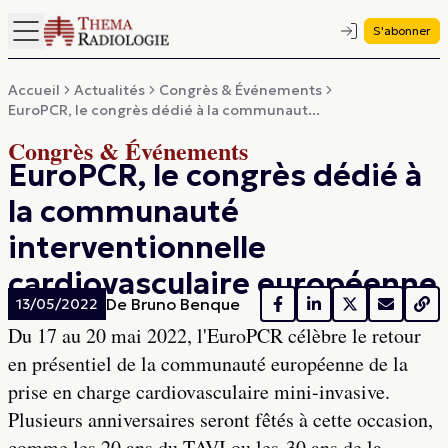
S'abonner
Accueil
Actualités
Congrès & Événements
EuroPCR, le congrès dédié à la communaut...
Congrès & Événements
EuroPCR, le congrès dédié à
la communauté
interventionnelle
cardiovasculaire européenne
De
Bruno Benque
13/05/2022
Du 17 au 20 mai 2022, l'EuroPCR célèbre le retour
en présentiel de la communauté européenne de la
prise en charge cardiovasculaire mini-invasive.
Plusieurs anniversaires seront fêtés à cette occasion,
comme les 20 ans du TAVI ou les 30 ans de la