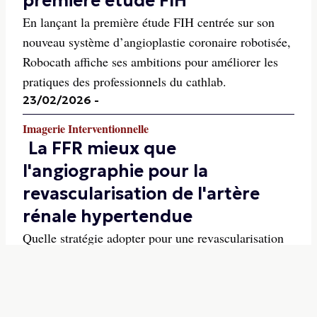
première étude FIH
En lançant la première étude FIH centrée sur son
nouveau système d’angioplastie coronaire robotisée,
Robocath affiche ses ambitions pour améliorer les
pratiques des professionnels du cathlab.
23/02/2026
-
Imagerie Interventionnelle
La FFR mieux que
l'angiographie pour la
revascularisation de l'artère
rénale hypertendue
Quelle stratégie adopter pour une revascularisation
de l’artère rénale en cas d’hypertension ? Une étude
chinoise publiée dans l’European Heart Journal
incite à baser la réflexion thérapeutique sur les