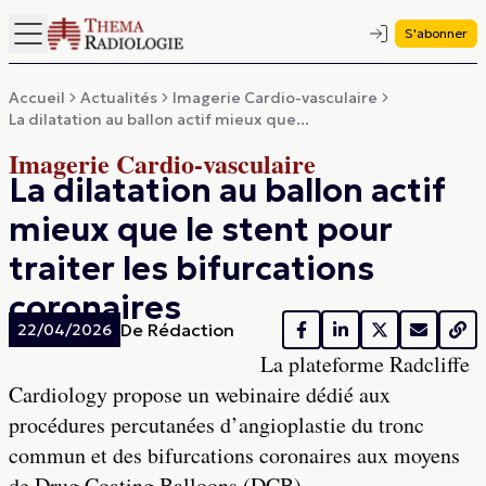
S'abonner
Accueil
Actualités
Imagerie Cardio-vasculaire
La dilatation au ballon actif mieux que...
Imagerie Cardio-vasculaire
La dilatation au ballon actif
mieux que le stent pour
traiter les bifurcations
coronaires
De
Rédaction
22/04/2026
La plateforme Radcliffe
Cardiology propose un webinaire dédié aux
procédures percutanées d’angioplastie du tronc
commun et des bifurcations coronaires aux moyens
de Drug Coating Balloons (DCB).