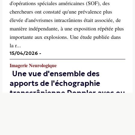
d'opérations spéciales américaines (SOF), des
chercheurs ont constaté qu'une prévalence plus
élevée d'anévrismes intracrâniens était associée, de
manière indépendante, à une exposition répétée plus
importante aux explosions. Une étude publiée dans
la r...
15/04/2026
-
Imagerie Neurologique
Une vue d'ensemble des
apports de l'échographie
transcrânienne Doppler avec ou
sans image
L’échographie doppler transcrânienne est aussi très
pertinente sans mode B, en aveugle, pour explorer
l’hémodynamique cérébrale. Un article publié dans