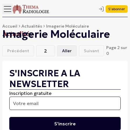
S'abonner
Accueil
Actualités
Imagerie Moléculaire
Imagerie Moléculaire
Actualités
Page
2
sur
Précédent
Aller
Suivant
0
S'INSCRIRE A LA
NEWSLETTER
Inscription gratuite
S'inscrire