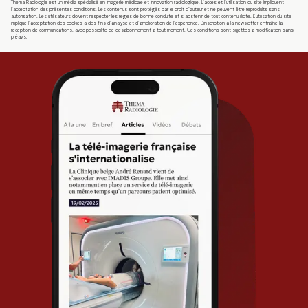
Thema Radiologie est un média spécialisé en imagerie médicale et innovation radiologique. L’accès et l’utilisation du site impliquent
l’acceptation des présentes conditions. Les contenus sont protégés par le droit d’auteur et ne peuvent être reproduits sans
autorisation. Les utilisateurs doivent respecter les règles de bonne conduite et s’abstenir de tout contenu illicite. L’utilisation du site
implique l’acceptation des cookies à des fins d’analyse et d’amélioration de l’expérience. L’inscription à la newsletter entraîne la
réception de communications, avec possibilité de désabonnement à tout moment. Ces conditions sont sujettes à modification sans
préavis.