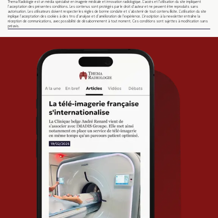
Thema Radiologie est un média spécialisé en imagerie médicale et innovation radiologique. L’accès et l’utilisation du site impliquent
l’acceptation des présentes conditions. Les contenus sont protégés par le droit d’auteur et ne peuvent être reproduits sans
autorisation. Les utilisateurs doivent respecter les règles de bonne conduite et s’abstenir de tout contenu illicite. L’utilisation du site
implique l’acceptation des cookies à des fins d’analyse et d’amélioration de l’expérience. L’inscription à la newsletter entraîne la
réception de communications, avec possibilité de désabonnement à tout moment. Ces conditions sont sujettes à modification sans
préavis.