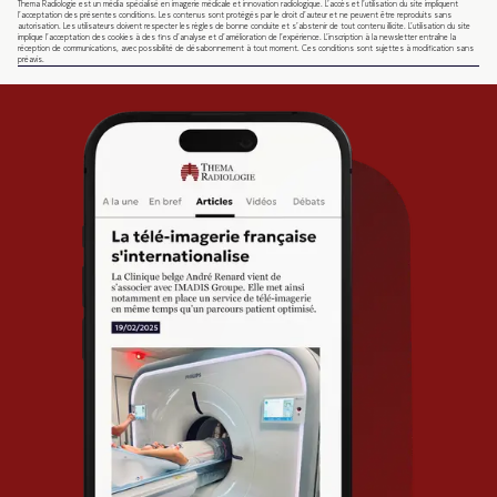
Thema Radiologie est un média spécialisé en imagerie médicale et innovation radiologique. L’accès et l’utilisation du site impliquent
l’acceptation des présentes conditions. Les contenus sont protégés par le droit d’auteur et ne peuvent être reproduits sans
autorisation. Les utilisateurs doivent respecter les règles de bonne conduite et s’abstenir de tout contenu illicite. L’utilisation du site
implique l’acceptation des cookies à des fins d’analyse et d’amélioration de l’expérience. L’inscription à la newsletter entraîne la
réception de communications, avec possibilité de désabonnement à tout moment. Ces conditions sont sujettes à modification sans
préavis.