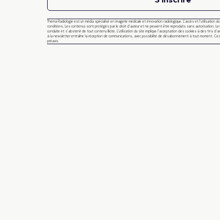
Thema Radiologie est un média spécialisé en imagerie médicale et innovation radiologique. L’accès et l’utilisation d
conditions. Les contenus sont protégés par le droit d’auteur et ne peuvent être reproduits sans autorisation. Les
conduite et s’abstenir de tout contenu illicite. L’utilisation du site implique l’acceptation des cookies à des fins d’a
à la newsletter entraîne la réception de communications, avec possibilité de désabonnement à tout moment. Ces
préavis.