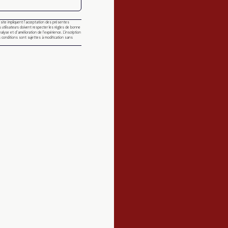
u site impliquent l’acceptation des présentes
 utilisateurs doivent respecter les règles de bonne
nalyse et d’amélioration de l’expérience. L’inscription
 conditions sont sujettes à modification sans