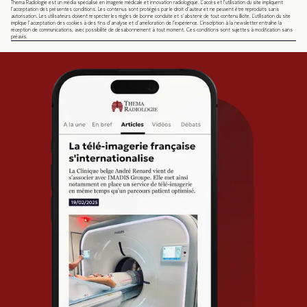
Thema Radiologie est un média spécialisé en imagerie médicale et innovation radiologique. L’accès et l’utilisation du site impliquent
l’acceptation des présentes conditions. Les contenus sont protégés par le droit d’auteur et ne peuvent être reproduits sans
autorisation. Les utilisateurs doivent respecter les règles de bonne conduite et s’abstenir de tout contenu illicite. L’utilisation du site
implique l’acceptation des cookies à des fins d’analyse et d’amélioration de l’expérience. L’inscription à la newsletter entraîne la
réception de communications, avec possibilité de désabonnement à tout moment. Ces conditions sont sujettes à modification sans
préavis.