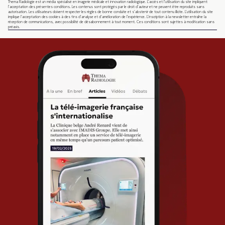
Thema Radiologie est un média spécialisé en imagerie médicale et innovation radiologique. L’accès et l’utilisation du site impliquent
l’acceptation des présentes conditions. Les contenus sont protégés par le droit d’auteur et ne peuvent être reproduits sans
autorisation. Les utilisateurs doivent respecter les règles de bonne conduite et s’abstenir de tout contenu illicite. L’utilisation du site
implique l’acceptation des cookies à des fins d’analyse et d’amélioration de l’expérience. L’inscription à la newsletter entraîne la
réception de communications, avec possibilité de désabonnement à tout moment. Ces conditions sont sujettes à modification sans
préavis.