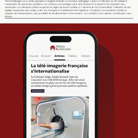
Thema Radiologie est un média spécialisé en imagerie médicale et innovation radiologique. L’accès et l’utilisation du site impliquent
l’acceptation des présentes conditions. Les contenus sont protégés par le droit d’auteur et ne peuvent être reproduits sans
autorisation. Les utilisateurs doivent respecter les règles de bonne conduite et s’abstenir de tout contenu illicite. L’utilisation du site
implique l’acceptation des cookies à des fins d’analyse et d’amélioration de l’expérience. L’inscription à la newsletter entraîne la
réception de communications, avec possibilité de désabonnement à tout moment. Ces conditions sont sujettes à modification sans
préavis.