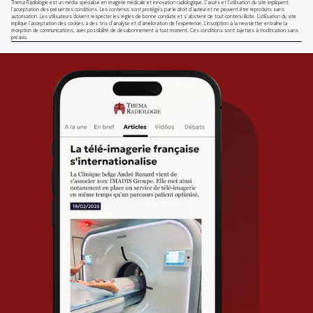
Thema Radiologie est un média spécialisé en imagerie médicale et innovation radiologique. L’accès et l’utilisation du site impliquent
l’acceptation des présentes conditions. Les contenus sont protégés par le droit d’auteur et ne peuvent être reproduits sans
autorisation. Les utilisateurs doivent respecter les règles de bonne conduite et s’abstenir de tout contenu illicite. L’utilisation du site
implique l’acceptation des cookies à des fins d’analyse et d’amélioration de l’expérience. L’inscription à la newsletter entraîne la
réception de communications, avec possibilité de désabonnement à tout moment. Ces conditions sont sujettes à modification sans
préavis.